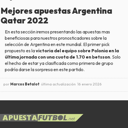
Mejores apuestas Argentina
Qatar 2022
En esta sección iremos presentando las apuestas mas
beneficiosas para nuestros pronosticadores sobre la
selección de Argentina en este mundial. El primer pick
propuesto es la
victoria del equipo sobre Polonia en la
última jornada con una cuota de 1.70 en betsson
. Solo
el hecho de estar ya clasificada como primera de grupo
podría darse la sorpresa en este partido.
por
Marcos Betalot
última actualización
16 enero 2026