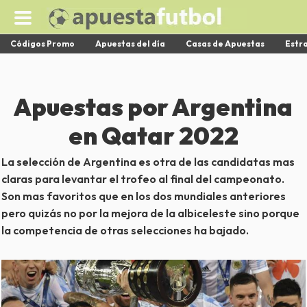
Publicidad - +18 - Juega con Responsabilidad - Ver Términos y
Condiciones que Aplican
Códigos Promo
Apuestas del día
Casas de Apuestas
Estr
Apuestas por Argentina
en Qatar 2022
La selección de Argentina es otra de las candidatas mas
claras para levantar el trofeo al final del campeonato.
Son mas favoritos que en los dos mundiales anteriores
pero quizás no por la mejora de la albiceleste sino porque
la competencia de otras selecciones ha bajado.