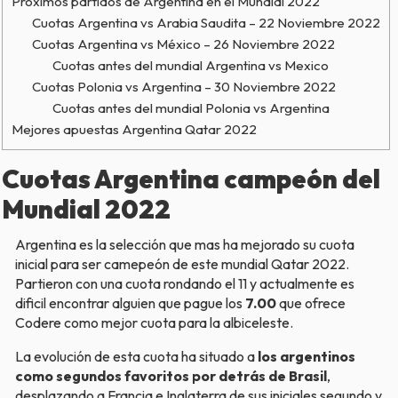
Próximos partidos de Argentina en el Mundial 2022
Cuotas Argentina vs Arabia Saudita – 22 Noviembre 2022
Cuotas Argentina vs México – 26 Noviembre 2022
Cuotas antes del mundial Argentina vs Mexico
Cuotas Polonia vs Argentina – 30 Noviembre 2022
Cuotas antes del mundial Polonia vs Argentina
Mejores apuestas Argentina Qatar 2022
Cuotas Argentina campeón del
Mundial 2022
Argentina es la selección que mas ha mejorado su cuota
inicial para ser camepeón de este mundial Qatar 2022.
Partieron con una cuota rondando el 11 y actualmente es
dificil encontrar alguien que pague los
7.00
que ofrece
Codere como mejor cuota para la albiceleste.
La evolución de esta cuota ha situado a
los argentinos
como segundos favoritos por detrás de Brasil
,
desplazando a Francia e Inglaterra de sus iniciales segundo y