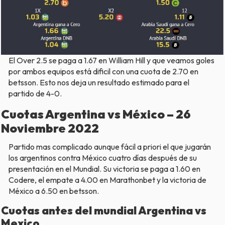
El Over 2.5 se paga a 1.67 en William Hill y que veamos goles
por ambos equipos está dificil con una cuota de 2.70 en
betsson. Esto nos deja un resultado estimado para el
partido de 4-0.
Cuotas Argentina vs México – 26
Noviembre 2022
Partido mas complicado aunque fácil a priori el que jugarán
los argentinos contra México cuatro días después de su
presentación en el Mundial. Su victoria se paga a 1.60 en
Codere, el empate a 4.00 en Marathonbet y la victoria de
México a 6.50 en betsson.
Cuotas antes del mundial Argentina vs
Mexico