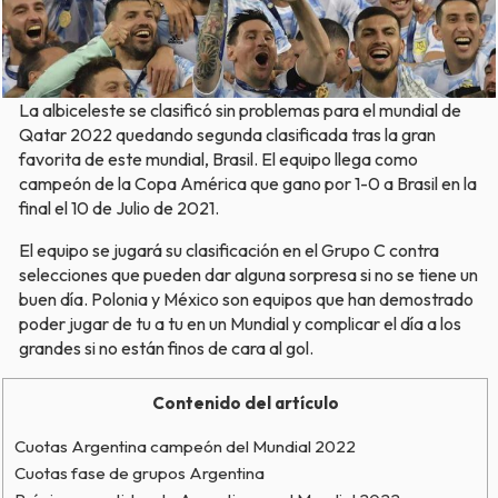
La albiceleste se clasificó sin problemas para el mundial de
Qatar 2022 quedando segunda clasificada tras la gran
favorita de este mundial, Brasil. El equipo llega como
campeón de la Copa América que gano por 1-0 a Brasil en la
final el 10 de Julio de 2021.
El equipo se jugará su clasificación en el Grupo C contra
selecciones que pueden dar alguna sorpresa si no se tiene un
buen día. Polonia y México son equipos que han demostrado
poder jugar de tu a tu en un Mundial y complicar el día a los
grandes si no están finos de cara al gol.
Contenido del artículo
Cuotas Argentina campeón del Mundial 2022
Cuotas fase de grupos Argentina