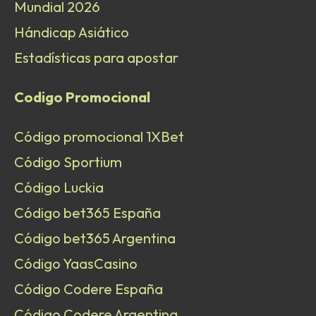
Mundial 2026
Hándicap Asiático
Estadísticas para apostar
Codigo Promocional
Código promocional 1XBet
Código Sportium
Código Luckia
Código bet365 España
Código bet365 Argentina
Código YaasCasino
Código Codere España
Código Codere Argentina