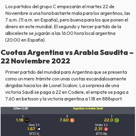
Los partidos del grupo C empezarán el martes 22 de
Noviembre a una hora bastante mala para los argentinos, las
7 a.m. (11 a.m. en España), pero buena para los que ponen el
dinero en este mundial. El segundo y tercer partido de la
albiceleste se jugarán a las 16:00 hora local argentina
(20:00 en España).
Cuotas Argentina vs Arabia Saudita –
22 Noviembre 2022
Primer partido del mundial para Argentina que se presenta
como un mero trámite con unas cuotas escandalosamente
dirigidas hacia los de Lionel Scaloni. La sorpresa de una
victoria Saudí se paga a 22 en Codere, el empate se paga a
7.60 en betsson y la victoria argentina a 1.18 en 888sport.