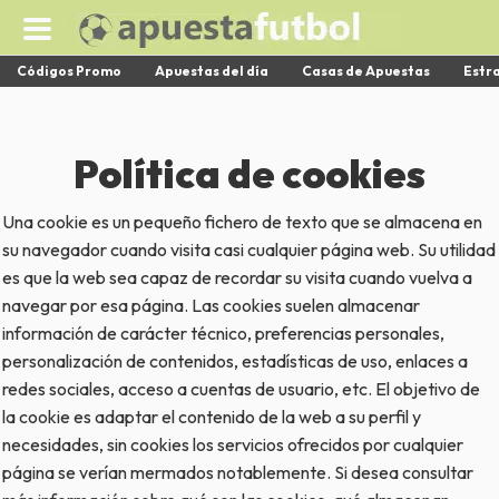
Publicidad - +18 - Juega con Responsabilidad - Ver Términos y
Condiciones que Aplican
Códigos Promo
Apuestas del día
Casas de Apuestas
Estr
Política de cookies
Una
cookie
es un pequeño fichero de texto que se almacena en
su navegador cuando visita casi cualquier página web. Su utilidad
es que la web sea capaz de recordar su visita cuando vuelva a
navegar por esa página. Las
cookies
suelen almacenar
información de carácter técnico, preferencias personales,
personalización de contenidos, estadísticas de uso, enlaces a
redes sociales, acceso a cuentas de usuario, etc. El objetivo de
la
cookie
es adaptar el contenido de la web a su perfil y
necesidades, sin
cookies
los servicios ofrecidos por cualquier
página se verían mermados notablemente. Si desea consultar