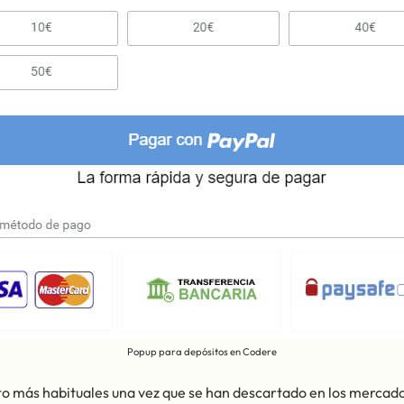
Popup para depósitos en Codere
o más habituales una vez que se han descartado en los mercado