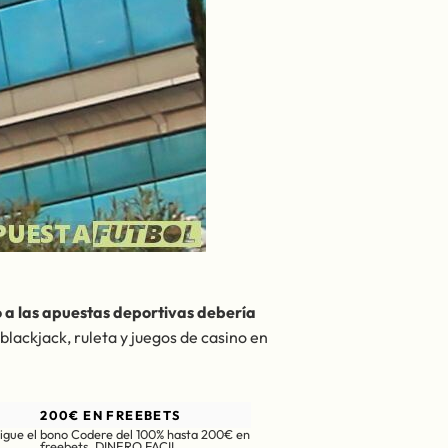
o a las apuestas deportivas debería
blackjack, ruleta y juegos de casino en
200€ EN FREEBETS
igue el bono Codere del 100% hasta 200€ en
freebets. DINERO FACIL.