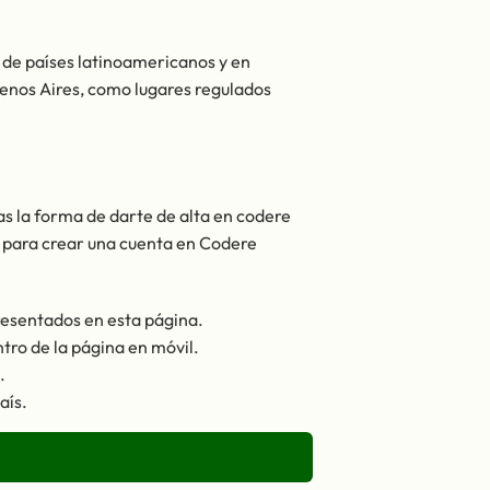
 de países latinoamericanos y en
nos Aires, como lugares regulados
s la forma de darte de alta en codere
s para crear una cuenta en Codere
resentados en esta página.
ntro de la página en móvil.
.
aís.