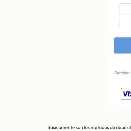
Básicamente son los métodos de depósit