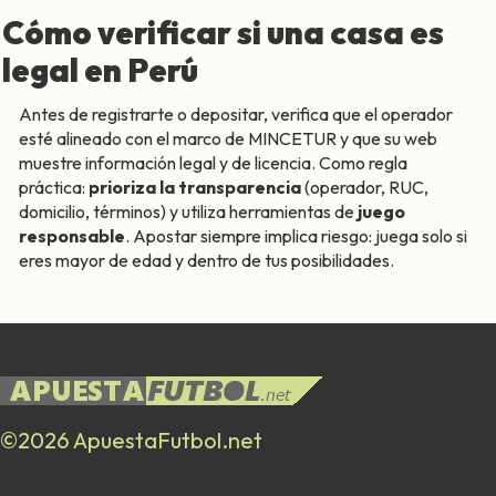
Cómo verificar si una casa es
legal en Perú
Antes de registrarte o depositar, verifica que el operador
esté alineado con el marco de MINCETUR y que su web
muestre información legal y de licencia. Como regla
práctica:
prioriza la transparencia
(operador, RUC,
domicilio, términos) y utiliza herramientas de
juego
responsable
. Apostar siempre implica riesgo: juega solo si
eres mayor de edad y dentro de tus posibilidades.
©2026 ApuestaFutbol.net