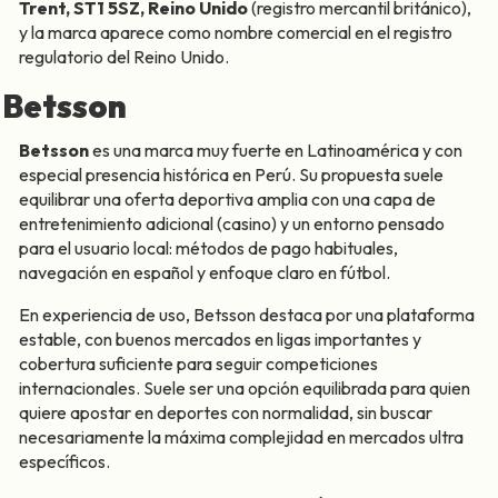
Trent, ST1 5SZ, Reino Unido
(registro mercantil británico),
y la marca aparece como nombre comercial en el registro
regulatorio del Reino Unido.
Betsson
Betsson
es una marca muy fuerte en Latinoamérica y con
especial presencia histórica en Perú. Su propuesta suele
equilibrar una oferta deportiva amplia con una capa de
entretenimiento adicional (casino) y un entorno pensado
para el usuario local: métodos de pago habituales,
navegación en español y enfoque claro en fútbol.
En experiencia de uso, Betsson destaca por una plataforma
estable, con buenos mercados en ligas importantes y
cobertura suficiente para seguir competiciones
internacionales. Suele ser una opción equilibrada para quien
quiere apostar en deportes con normalidad, sin buscar
necesariamente la máxima complejidad en mercados ultra
específicos.