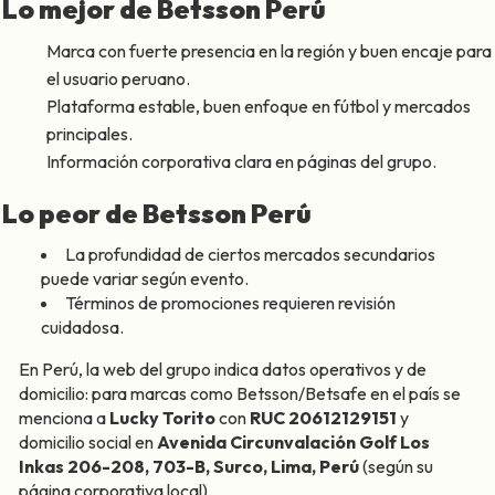
Lo mejor de Betsson Perú
Marca con fuerte presencia en la región y buen encaje para
el usuario peruano.
Plataforma estable, buen enfoque en fútbol y mercados
principales.
Información corporativa clara en páginas del grupo.
Lo peor de Betsson Perú
La profundidad de ciertos mercados secundarios
puede variar según evento.
Términos de promociones requieren revisión
cuidadosa.
En Perú, la web del grupo indica datos operativos y de
domicilio: para marcas como Betsson/Betsafe en el país se
menciona a
Lucky Torito
con
RUC 20612129151
y
domicilio social en
Avenida Circunvalación Golf Los
Inkas 206-208, 703-B, Surco, Lima, Perú
(según su
página corporativa local).