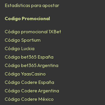
Estadísticas para apostar
Codigo Promocional
Código promocional 1XBet
Código Sportium
Código Luckia
Código bet365 España
Código bet365 Argentina
Código YaasCasino
Código Codere España
Código Codere Argentina
Código Codere México