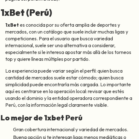
1xBet (Perú)
1xBet
es conocida por su oferta amplia de deportes y
mercados, con un catálogo que suele incluir muchas ligas y
competiciones. Para el usuario que busca variedad
internacional, suele ser una alternativa a considerar,
especialmente si le interesa apostar más allá de los torneos
top y quiere líneas múltiples por partido.
La experiencia puede variar según el perfil: quien busca
cantidad de mercados suele estar cómodo; quien busca
simplicidad puede encontrarla más cargada. Lo importante
aquí es centrarse en la operación local: revisar que estés
usando el dominio y la entidad operadora correspondiente a
Perú, con la información legal claramente visible.
Lo mejor de 1xbet Perú
Gran cobertura internacional y variedad de mercados.
Buena opción si te interesan ligas menos mediáticas o