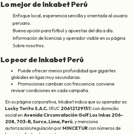
Lo mejor de Inkabet Perú
Enfoque local, experiencia sencilla y orientada al usuario
peruano.
Buena opción para fútbol y apuestas del día a día.
Información de licencias y operador visible en su página
Sobre nosotros.
Lo peor de Inkabet Perú
Puede ofrecer menos profundidad que gigantes
globales en ligas muy secundarias.
Promociones cambian con frecuencia: conviene
revisar condiciones en cada campaña.
En su página corporativa, Inkabet indica que su operador es
Lucky Torito S.A.C.
(RUC
20612129151
) con domicilio
social en
Avenida Circunvalación Golf Los Inkas 206-
208, 703-B, Surco, Lima, Perú
, y menciona
autorización/regulación por
MINCETUR
con números de