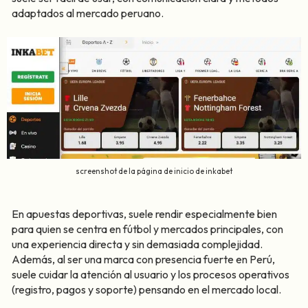
adaptados al mercado peruano.
screenshot de la página de inicio de inkabet
En apuestas deportivas, suele rendir especialmente bien
para quien se centra en fútbol y mercados principales, con
una experiencia directa y sin demasiada complejidad.
Además, al ser una marca con presencia fuerte en Perú,
suele cuidar la atención al usuario y los procesos operativos
(registro, pagos y soporte) pensando en el mercado local.