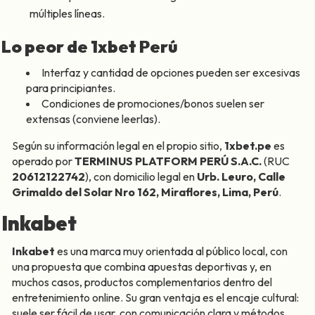
múltiples líneas.
Lo peor de 1xbet Perú
Interfaz y cantidad de opciones pueden ser excesivas
para principiantes.
Condiciones de promociones/bonos suelen ser
extensas (conviene leerlas).
Según su información legal en el propio sitio,
1xbet.pe
es
operado por
TERMINUS PLATFORM PERÚ S.A.C.
(RUC
20612122742
), con domicilio legal en
Urb. Leuro, Calle
Grimaldo del Solar Nro 162, Miraflores, Lima, Perú
.
Inkabet
Inkabet
es una marca muy orientada al público local, con
una propuesta que combina apuestas deportivas y, en
muchos casos, productos complementarios dentro del
entretenimiento online. Su gran ventaja es el encaje cultural:
suele ser fácil de usar, con comunicación clara y métodos