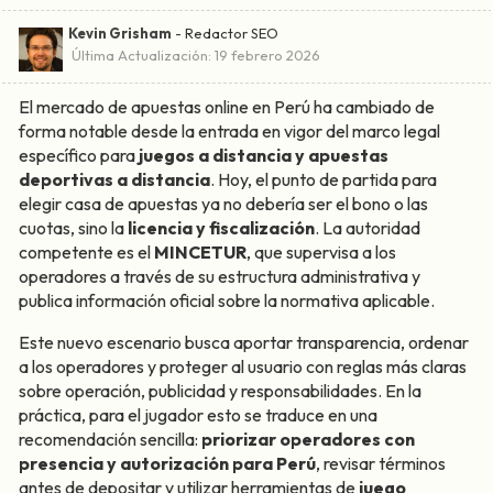
Kevin Grisham
- Redactor SEO
Última Actualización: 19 febrero 2026
El mercado de apuestas online en Perú ha cambiado de
forma notable desde la entrada en vigor del marco legal
específico para
juegos a distancia y apuestas
deportivas a distancia
. Hoy, el punto de partida para
elegir casa de apuestas ya no debería ser el bono o las
cuotas, sino la
licencia y fiscalización
. La autoridad
competente es el
MINCETUR
, que supervisa a los
operadores a través de su estructura administrativa y
publica información oficial sobre la normativa aplicable.
Este nuevo escenario busca aportar transparencia, ordenar
a los operadores y proteger al usuario con reglas más claras
sobre operación, publicidad y responsabilidades. En la
práctica, para el jugador esto se traduce en una
recomendación sencilla:
priorizar operadores con
presencia y autorización para Perú
, revisar términos
antes de depositar y utilizar herramientas de
juego