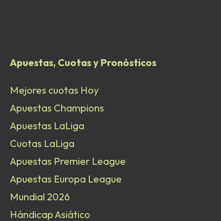
Apuestas, Cuotas y Pronósticos
Mejores cuotas Hoy
Apuestas Champions
Apuestas LaLiga
Cuotas LaLiga
Apuestas Premier League
Apuestas Europa League
Mundial 2026
Hándicap Asiático