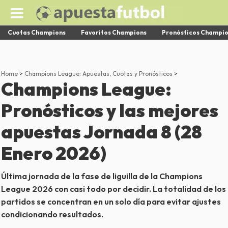
Publicidad - +18 - Juega con Responsabilidad - Ver Términos y
Condiciones que Aplican
Cuotas Champions
Favoritos Champions
Pronósticos Champi
Home
>
Champions League: Apuestas, Cuotas y Pronósticos
>
Champions League:
Pronósticos y las mejores
apuestas Jornada 8 (28
Enero 2026)
Última jornada de la fase de liguilla de la Champions
League 2026 con casi todo por decidir. La totalidad de los
partidos se concentran en un solo día para evitar ajustes
condicionando resultados.