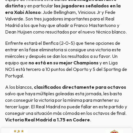
distinta
y en particular
los jugadores señalados en la
era Xabi Alonso
: Jude Bellingham, Vinicious Jr y Fede
Valverde. Son tres jugadores importantes para el Real
Madrid a los que hay que añadir a Franco Mastantuono y
Dean Huijsen como resucitados por el nuevo técnico blanco.
Enfrente estará el Benfica (2-0-5) que tiene opciones de
entrar en la fase eliminatoria si consigue una victoria este
miércoles y después se dan los resultados a su favor. Un
equipo que
no está en su mejor Champions
y en Liga
NOS está tercero a 10 puntos del Oporto y 5 del Sporting de
Portugal.
A los blancos,
clasificados directamente para octavos
salvo que haya múltiples goleadas esta jornada, les basta
con conseguir la victoria por la mínima para mantener su
tercer lugar. El Real Madrid no puede fallar en este partido y
conseguir una situación más cómoda en los octavos de final.
Victoria Real Madrid a 1.75 en Codere
.