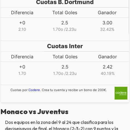
Cuotas B. Dortmund
Diferencia
Total Goles
Ganador
+0
2.5
3.00
2.10
1.70o /2.23u
32.42%
Cuotas Inter
Diferencia
Total Goles
Ganador
+0
2.5
2.42
1.70
1.70o /2.23u
40.19%
Cuotas por
Codere
. Crea tu cuenta y recibe un bono de 200€.
Monaco vs Juventus
Dos equipos en la zona del 9 al 24 que clasifica para los
dieciseisavos de final, el Monaco (2-3-2) con 9 puntos y la