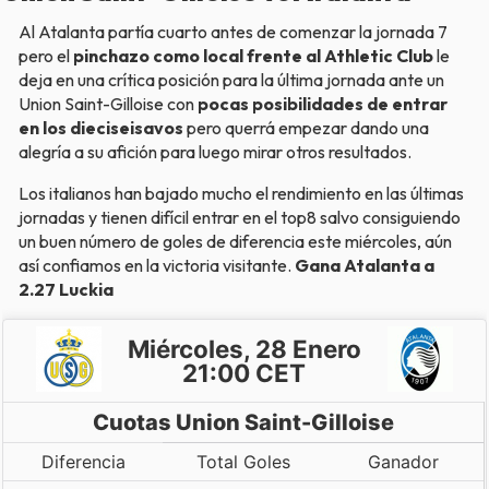
Al Atalanta partía cuarto antes de comenzar la jornada 7
pero el
pinchazo como local frente al Athletic Club
le
deja en una crítica posición para la última jornada ante un
Union Saint-Gilloise con
pocas posibilidades de entrar
en los dieciseisavos
pero querrá empezar dando una
alegría a su afición para luego mirar otros resultados.
Los italianos han bajado mucho el rendimiento en las últimas
jornadas y tienen difícil entrar en el top8 salvo consiguiendo
un buen número de goles de diferencia este miércoles, aún
así confiamos en la victoria visitante.
Gana Atalanta a
2.27 Luckia
Miércoles, 28 Enero
21:00 CET
Cuotas Union Saint-Gilloise
Diferencia
Total Goles
Ganador