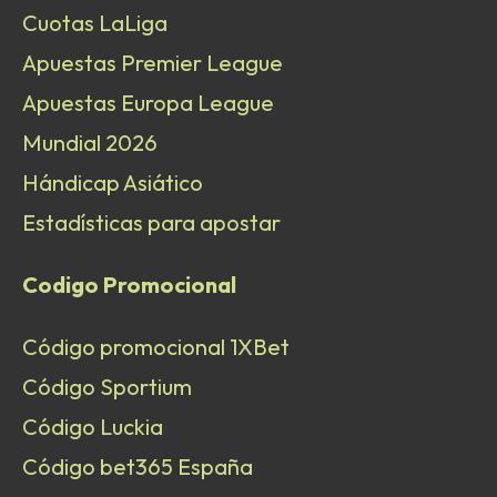
Cuotas LaLiga
Apuestas Premier League
Apuestas Europa League
Mundial 2026
Hándicap Asiático
Estadísticas para apostar
Codigo Promocional
Código promocional 1XBet
Código Sportium
Código Luckia
Código bet365 España