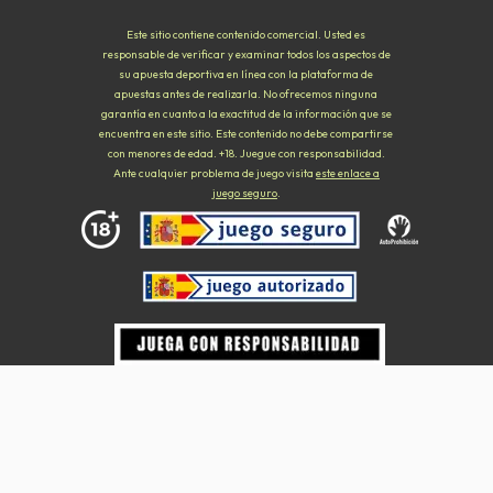
Este sitio contiene contenido comercial. Usted es
responsable de verificar y examinar todos los aspectos de
su apuesta deportiva en línea con la plataforma de
apuestas antes de realizarla. No ofrecemos ninguna
garantía en cuanto a la exactitud de la información que se
encuentra en este sitio. Este contenido no debe compartirse
con menores de edad. +18. Juegue con responsabilidad.
Ante cualquier problema de juego visita
este enlace a
juego seguro
.