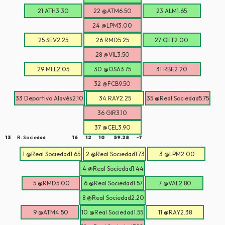
21 ATH
3.30
22 @ATM
6.50
23 ALM
1.65
24 @LPM
3.00
25 SEV
2.25
26 RMD
5.25
27 GET
2.00
28 @VIL
3.50
29 MLL
2.05
30 @OSA
3.75
31 RBE
2.20
32 @FCB
9.50
33 Deportivo Alavés
2.10
34 RAY
2.25
35 @Real Sociedad
5.75
36 GIR
3.10
37 @CEL
3.90
13
R. Sociedad
16
12
10
59.28
-7
1 @Real Sociedad
1.65
2 @Real Sociedad
1.73
3 @LPM
2.00
4 @Real Sociedad
1.44
5 @RMD
5.00
6 @Real Sociedad
1.57
7 @VAL
2.80
8 @Real Sociedad
2.20
9 @ATM
4.50
10 @Real Sociedad
1.55
11 @RAY
2.38