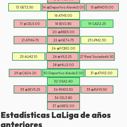
13 GET
2.50
14 @Deportivo Alavés
5.00
15 @RMD
15.00
16 ATH
5.00
17 @CEL
5.00
18 SEV
2.80
19 CAD
2.25
20 @RBE
5.00
21 ATM
4.75
22 @GET
4.75
23 LPM
2.30
24 @FCB
10.00
25 ALM
2.10
26 @VIL
5.25
27 Real Sociedad
4.50
28 @MLL
5.00
29 @CAD
4.20
30 Deportivo Alavés
3.00
31 @ATH
12.00
32 OSA
2.60
33 @SEV
5.25
34 RMD
5.50
35 @RAY
5.50
36 CEL
3.80
37 @GIR
12.00
Estadísticas LaLiga de años
anteriores