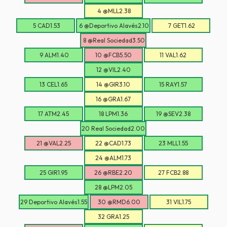
4 @MLL
2.38
5 CAD
1.53
6 @Deportivo Alavés
2.10
7 GET
1.62
8 @Real Sociedad
3.50
9 ALM
1.40
10 @FCB
5.50
11 VAL
1.62
12 @VIL
2.40
13 CEL
1.65
14 @GIR
3.10
15 RAY
1.57
16 @GRA
1.67
17 ATM
2.45
18 LPM
1.36
19 @SEV
2.38
20 Real Sociedad
2.00
21 @VAL
2.25
22 @CAD
1.73
23 MLL
1.55
24 @ALM
1.73
25 GIR
1.95
26 @RBE
2.20
27 FCB
2.88
28 @LPM
2.05
29 Deportivo Alavés
1.55
30 @RMD
6.00
31 VIL
1.75
32 GRA
1.25