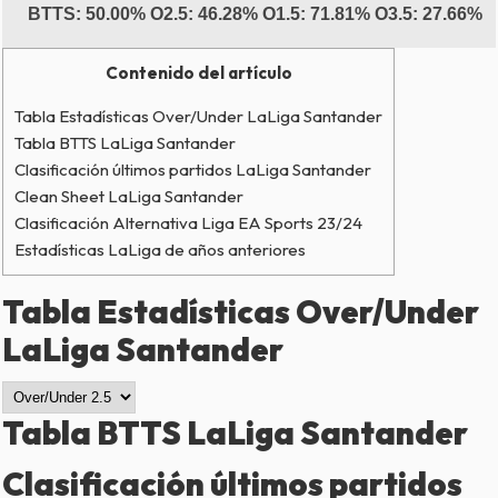
BTTS: 50.00% O2.5: 46.28% O1.5: 71.81% O3.5: 27.66%
Contenido del artículo
Tabla Estadísticas Over/Under LaLiga Santander
Tabla BTTS LaLiga Santander
Clasificación últimos partidos LaLiga Santander
Clean Sheet LaLiga Santander
Clasificación Alternativa Liga EA Sports 23/24
Estadísticas LaLiga de años anteriores
Tabla Estadísticas Over/Under
LaLiga Santander
Tabla BTTS LaLiga Santander
Clasificación últimos partidos