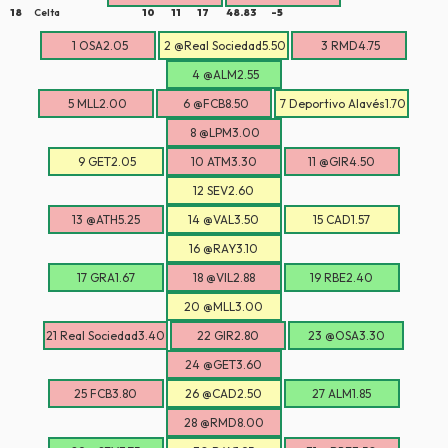
18
Celta
10
11
17
48.83
-5
1 OSA
2.05
2 @Real Sociedad
5.50
3 RMD
4.75
4 @ALM
2.55
5 MLL
2.00
6 @FCB
8.50
7 Deportivo Alavés
1.70
8 @LPM
3.00
9 GET
2.05
10 ATM
3.30
11 @GIR
4.50
12 SEV
2.60
13 @ATH
5.25
14 @VAL
3.50
15 CAD
1.57
16 @RAY
3.10
17 GRA
1.67
18 @VIL
2.88
19 RBE
2.40
20 @MLL
3.00
21 Real Sociedad
3.40
22 GIR
2.80
23 @OSA
3.30
24 @GET
3.60
25 FCB
3.80
26 @CAD
2.50
27 ALM
1.85
28 @RMD
8.00