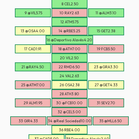
8 CEL
2.50
9 @VIL
5.75
10 RAY
2.63
11 @ALM
3.10
12 ATM
5.75
13 @OSA
4.00
14 @RBE
5.25
15 GET
2.38
16 @Deportivo Alavés
4.20
17 CAD
1.91
18 @ATH
7.00
19 FCB
5.50
20 VIL
2.50
21 @RAY
4.50
22 RMD
6.50
23 @GRA
3.30
24 VAL
2.63
25 @ATM
7.00
26 OSA
2.38
27 @GET
4.33
28 ATH
3.80
29 ALM
1.95
30 @FCB
10.00
31 SEV
2.70
32 @CEL
5.00
33 GIR
4.33
34 @Real Sociedad
10.00
35 @MLL
6.50
36 RBE
4.00
37 @CAD
5.00
38 Deportivo Alavés
2.40