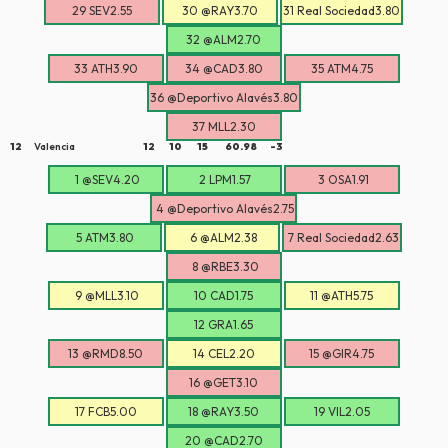
29 SEV
2.55
30 @RAY
3.70
31 Real Sociedad
3.80
32 @ALM
2.70
33 ATH
3.90
34 @CAD
3.80
35 ATM
4.75
36 @Deportivo Alavés
3.80
37 MLL
2.30
12
Valencia
12
10
15
60.98
-3
1 @SEV
4.20
2 LPM
1.57
3 OSA
1.91
4 @Deportivo Alavés
2.75
5 ATM
3.80
6 @ALM
2.38
7 Real Sociedad
2.63
8 @RBE
3.30
9 @MLL
3.10
10 CAD
1.75
11 @ATH
5.75
12 GRA
1.65
13 @RMD
8.50
14 CEL
2.20
15 @GIR
4.75
16 @GET
3.10
17 FCB
5.00
18 @RAY
3.50
19 VIL
2.05
20 @CAD
2.70