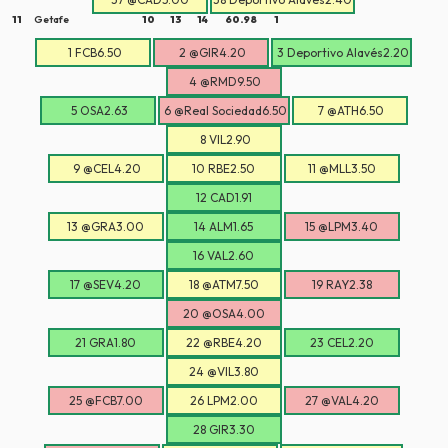
11
Getafe
10
13
14
60.98
1
1 FCB
6.50
2 @GIR
4.20
3 Deportivo Alavés
2.20
4 @RMD
9.50
5 OSA
2.63
6 @Real Sociedad
6.50
7 @ATH
6.50
8 VIL
2.90
9 @CEL
4.20
10 RBE
2.50
11 @MLL
3.50
12 CAD
1.91
13 @GRA
3.00
14 ALM
1.65
15 @LPM
3.40
16 VAL
2.60
17 @SEV
4.20
18 @ATM
7.50
19 RAY
2.38
20 @OSA
4.00
21 GRA
1.80
22 @RBE
4.20
23 CEL
2.20
24 @VIL
3.80
25 @FCB
7.00
26 LPM
2.00
27 @VAL
4.20
28 GIR
3.30