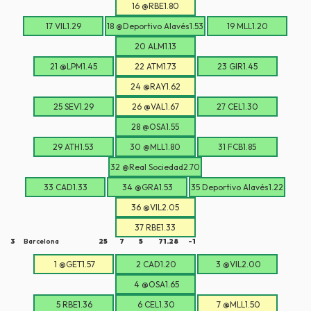
16 @RBE
1.80
17 VIL
1.29
18 @Deportivo Alavés
1.53
19 MLL
1.20
20 ALM
1.13
21 @LPM
1.45
22 ATM
1.73
23 GIR
1.45
24 @RAY
1.62
25 SEV
1.29
26 @VAL
1.67
27 CEL
1.30
28 @OSA
1.55
29 ATH
1.53
30 @MLL
1.80
31 FCB
1.85
32 @Real Sociedad
2.70
33 CAD
1.33
34 @GRA
1.53
35 Deportivo Alavés
1.22
36 @VIL
2.05
37 RBE
1.33
3
Barcelona
25
7
5
71.28
-1
1 @GET
1.57
2 CAD
1.20
3 @VIL
2.00
4 @OSA
1.65
5 RBE
1.36
6 CEL
1.30
7 @MLL
1.50