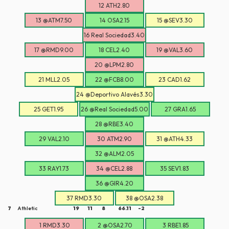
12 ATH
2.80
13 @ATM
7.50
14 OSA
2.15
15 @SEV
3.30
16 Real Sociedad
3.40
17 @RMD
9.00
18 CEL
2.40
19 @VAL
3.60
20 @LPM
2.80
21 MLL
2.05
22 @FCB
8.00
23 CAD
1.62
24 @Deportivo Alavés
3.30
25 GET
1.95
26 @Real Sociedad
5.00
27 GRA
1.65
28 @RBE
3.40
29 VAL
2.10
30 ATM
2.90
31 @ATH
4.33
32 @ALM
2.05
33 RAY
1.73
34 @CEL
2.88
35 SEV
1.83
36 @GIR
4.20
37 RMD
3.30
38 @OSA
2.38
7
Athletic
19
11
8
66.11
-2
1 RMD
3.30
2 @OSA
2.70
3 RBE
1.85