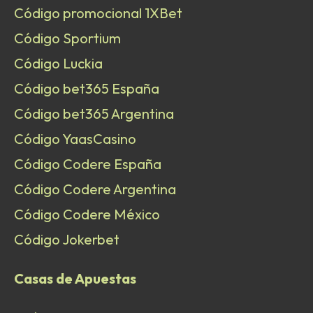
Código promocional 1XBet
Código Sportium
Código Luckia
Código bet365 España
Código bet365 Argentina
Código YaasCasino
Código Codere España
Código Codere Argentina
Código Codere México
Código Jokerbet
Casas de Apuestas