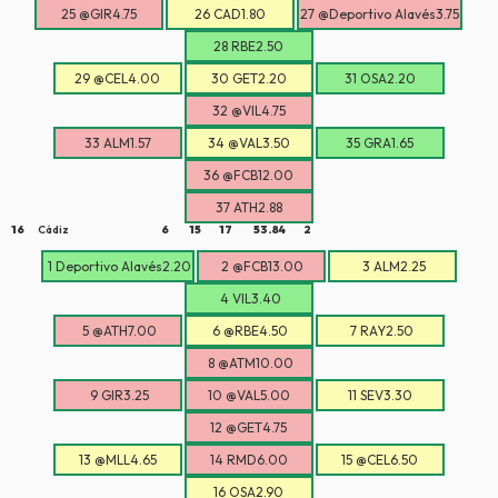
25 @GIR
4.75
26 CAD
1.80
27 @Deportivo Alavés
3.75
28 RBE
2.50
29 @CEL
4.00
30 GET
2.20
31 OSA
2.20
32 @VIL
4.75
33 ALM
1.57
34 @VAL
3.50
35 GRA
1.65
36 @FCB
12.00
37 ATH
2.88
16
Cádiz
6
15
17
53.84
2
1 Deportivo Alavés
2.20
2 @FCB
13.00
3 ALM
2.25
4 VIL
3.40
5 @ATH
7.00
6 @RBE
4.50
7 RAY
2.50
8 @ATM
10.00
9 GIR
3.25
10 @VAL
5.00
11 SEV
3.30
12 @GET
4.75
13 @MLL
4.65
14 RMD
6.00
15 @CEL
6.50
16 OSA
2.90