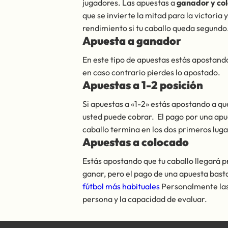
jugadores. Las apuestas a
ganador y col
que se invierte la mitad para la victoria
rendimiento si tu caballo queda segundo
Apuesta a ganador
En este tipo de apuestas estás apostando
en caso contrario pierdes lo apostado.
Apuestas a 1-2 posición
Si apuestas a «1-2» estás apostando a qu
usted puede cobrar. El pago por una apu
caballo termina en los dos primeros luga
Apuestas a colocado
Estás apostando que tu caballo llegará 
ganar, pero el pago de una apuesta basta
fútbol más habituales
Personalmente las 
persona y la capacidad de evaluar.