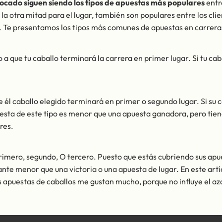
ocado siguen siendo los tipos de apuestas más populares
entre
 y la otra mitad para el lugar, también son populares entre los cl
. Te presentamos los tipos más comunes de apuestas en carreras
 a que tu caballo terminará la carrera en primer lugar. Si tu c
e él caballo elegido terminará en primer o segundo lugar. Si su
esta de este tipo es menor que una apuesta ganadora, pero tiene
res.
primero, segundo, O tercero. Puesto que estás cubriendo sus apu
nte menor que una victoria o una apuesta de lugar. En este artí
apuestas de caballos me gustan mucho, porque no influye el aza