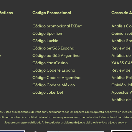
ósticos
Codigo Promocional
Casas de 
Código promocional 1XBet
Análisis C
Código Sportium
Opinión so
Código Luckia
Análisis Sp
Código bet365 España
Review de 
e
Código bet365 Argentina
Análisis de
Código YaasCasino
YAASS CA
Código Codere España
Review de
Código Codere Argentina
Análisis Po
Código Codere México
Opinión Jo
Código Jokerbet
Apuestas V
Análisis de
al. Usted es responsable de verificar y examinar todos los aspectos de su apuesta deportiva en línea c
ntía en cuanto a la exactitud de la información que se encuentra en este sitio. Este contenido no debe
Juegue con responsabilidad. Ante cualquier problema de juego visita
este enlace a juego seguro
.