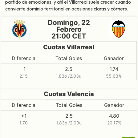
partido de emociones, y ahí el Villarreal suele crecer cuando
convierte dominio territorial en ocasiones claras y córners.
Domingo, 22
Febrero
21:00 CET
Cuotas Villarreal
Diferencia
Total Goles
Ganador
-1
2.5
1.74
2.15
1.83o /2.03u
55.63%
Cuotas Valencia
Diferencia
Total Goles
Ganador
+1
2.5
4.80
1.70
1.83o /2.03u
20.17%