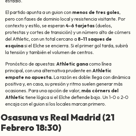
estadio.
El partido apunta a un guion con
menos de tres goles
,
pero con fases de dominio local y resistencia visitante. Por
contexto y estilo, se esperan
4-6 tarjetas
(duelos,
protestas y cortes de transición) y un número alto de córners
del Athletic, con un total cercano a
8-11 saques de
esquina
si el Elche se encierra. Si el primer gol tarda, subirá
la tensión y también el volumen de centros.
Pronóstico de apuestas:
Athletic gana
como línea
principal, con una alternativa prudente en
Athletic
empate no apuesta.
La razón es doble: llega con dinámica
positiva y, en casa, su presión y ritmo suelen generar más
ocasiones. Para una opción de valor,
más córners del
Athletic
tiene lógica si el Elche defiende bajo. Un 1-0 o 2-0
encaja con el guion si los locales marcan primero.
Osasuna vs Real Madrid (21
Febrero 18:30)