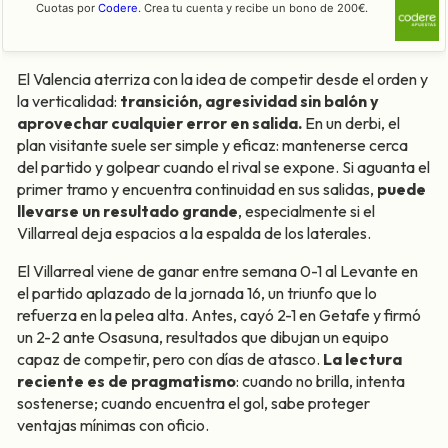
Cuotas por
Codere
. Crea tu cuenta y recibe un bono de 200€.
El Valencia aterriza con la idea de competir desde el orden y
la verticalidad:
transición, agresividad sin balón y
aprovechar cualquier error en salida.
En un derbi, el
plan visitante suele ser simple y eficaz: mantenerse cerca
del partido y golpear cuando el rival se expone. Si aguanta el
primer tramo y encuentra continuidad en sus salidas,
puede
llevarse un resultado grande
, especialmente si el
Villarreal deja espacios a la espalda de los laterales.
El Villarreal viene de ganar entre semana 0-1 al Levante en
el partido aplazado de la jornada 16, un triunfo que lo
refuerza en la pelea alta. Antes, cayó 2-1 en Getafe y firmó
un 2-2 ante Osasuna, resultados que dibujan un equipo
capaz de competir, pero con días de atasco.
La lectura
reciente es de pragmatismo
: cuando no brilla, intenta
sostenerse; cuando encuentra el gol, sabe proteger
ventajas mínimas con oficio.