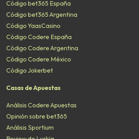
Código bet365 España
Código bet365 Argentina
Código YaasCasino
Código Codere España
Código Codere Argentina
Código Codere México
Código Jokerbet
Casas de Apuestas
Análisis Codere Apuestas
Opinión sobre bet365
Análisis Sportium
Review de Luckia