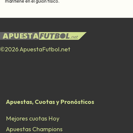
mantiene en el guion físico.
©2026 ApuestaFutbol.net
Apuestas, Cuotas y Pronósticos
Mejores cuotas Hoy
Apuestas Champions