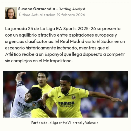
Susana Garmendia
- Betting Analyst
Última Actualización: 19 febrero 2026
La jornada 25 de La Liga EA Sports 2025-26 se presenta
con un equilibrio atractivo entre aspiraciones europeas y
urgencias clasificatorias. El Real Madrid visita El Sadar en un
escenario históricamente incómodo, mientras que el
Atlético recibe a un Espanyol que llega dispuesto a competir
sin complejos en el Metropolitano.
Partido de LaLiga entre Villarreal y Valencia.