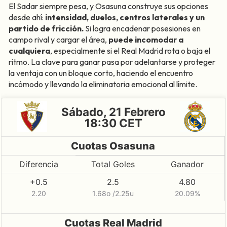
El Sadar siempre pesa, y Osasuna construye sus opciones
desde ahí:
intensidad, duelos, centros laterales y un
partido de fricción.
Si logra encadenar posesiones en
campo rival y cargar el área,
puede incomodar a
cualquiera
, especialmente si el Real Madrid rota o baja el
ritmo. La clave para ganar pasa por adelantarse y proteger
la ventaja con un bloque corto, haciendo el encuentro
incómodo y llevando la eliminatoria emocional al límite.
Sábado, 21 Febrero
18:30 CET
Cuotas Osasuna
Diferencia
Total Goles
Ganador
+0.5
2.5
4.80
2.20
1.68o /2.25u
20.09%
Cuotas Real Madrid